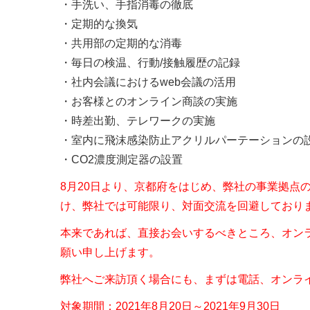
・手洗い、手指消毒の徹底
・定期的な換気
・共用部の定期的な消毒
・毎日の検温、行動/接触履歴の記録
・社内会議におけるweb会議の活用
・お客様とのオンライン商談の実施
・時差出勤、テレワークの実施
・室内に飛沫感染防止アクリルパーテーションの
・CO2濃度測定器の設置
8月20日より、京都府をはじめ、弊社の事業拠点
け、弊社では可能限り、対面交流を回避しており
本来であれば、直接お会いするべきところ、オン
願い申し上げます。
弊社へご来訪頂く場合にも、まずは電話、オンラ
対象期間：2021年8月20日～2021年9月30日