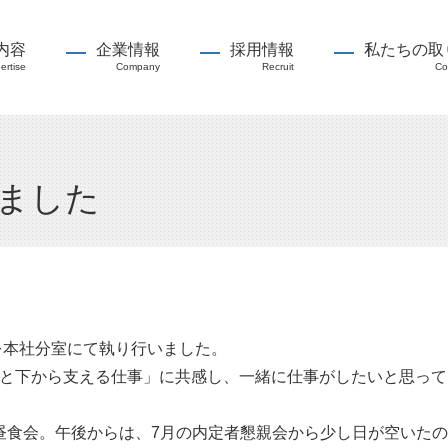
内容
企業情報
採用情報
私たちの取
ertise
Company
Recruit
Co
いました
定式を本社分室にて執り行いました。
 と下から支える仕事」に共感し、一緒に仕事がしたいと思っ
昼食会。午後からは、7月の内定者懇親会から少し日が空いた